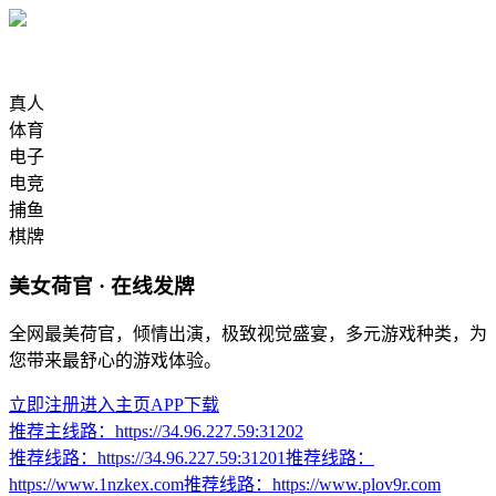
真人
体育
电子
电竞
捕鱼
棋牌
美女荷官 · 在线发牌
全网最美荷官，倾情出演，极致视觉盛宴，多元游戏种类，为
您带来最舒心的游戏体验。
立即注册
进入主页
APP下载
推荐主线路：
https://34.96.227.59:31202
推荐线路：
https://34.96.227.59:31201
推荐线路：
https://www.1nzkex.com
推荐线路：
https://www.plov9r.com