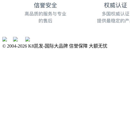
© 2004-
2026
K8凯发-国际大品牌 信誉保障 大额无忧