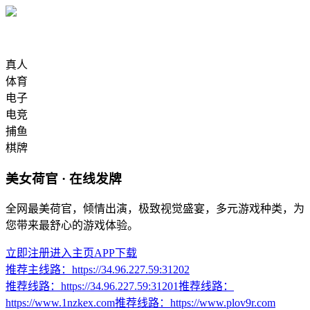
真人
体育
电子
电竞
捕鱼
棋牌
美女荷官 · 在线发牌
全网最美荷官，倾情出演，极致视觉盛宴，多元游戏种类，为
您带来最舒心的游戏体验。
立即注册
进入主页
APP下载
推荐主线路：
https://34.96.227.59:31202
推荐线路：
https://34.96.227.59:31201
推荐线路：
https://www.1nzkex.com
推荐线路：
https://www.plov9r.com