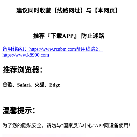
建议同时收藏【线路网址】与【本网页】
推荐『下载APP』 防止迷路
备用线路
1
：
https://www.rznbm.com
备用线路
2
：
https://www.k8900.com
推荐浏览器：
谷歌、Safari、火狐、Edge
温馨提示：
为了您的隐私安全，请勿与"国家反诈中心"APP同设备使用！