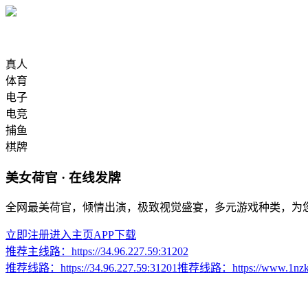
真人
体育
电子
电竞
捕鱼
棋牌
美女荷官 · 在线发牌
全网最美荷官，倾情出演，极致视觉盛宴，多元游戏种类，为
立即注册
进入主页
APP下载
推荐主线路：
https://34.96.227.59:31202
推荐线路：
https://34.96.227.59:31201
推荐线路：
https://www.1nz