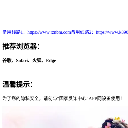
备用线路
1
：
https://www.rznbm.com
备用线路
2
：
https://www.k89
推荐浏览器：
谷歌、Safari、火狐、Edge
温馨提示：
为了您的隐私安全，请勿与"国家反诈中心"APP同设备使用！