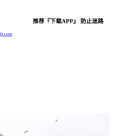
推荐『下载APP』 防止迷路
00.com