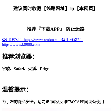
建议同时收藏【线路网址】与【本网页】
推荐『下载APP』 防止迷路
备用线路
1
：
https://www.rznbm.com
备用线路
2
：
https://www.k8900.com
推荐浏览器：
谷歌、Safari、火狐、Edge
温馨提示：
为了您的隐私安全，请勿与"国家反诈中心"APP同设备使用！