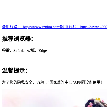
备用线路
1
：
https://www.rznbm.com
备用线路
2
：
https://www.k89
推荐浏览器：
谷歌、Safari、火狐、Edge
温馨提示：
为了您的隐私安全，请勿与"国家反诈中心"APP同设备使用！