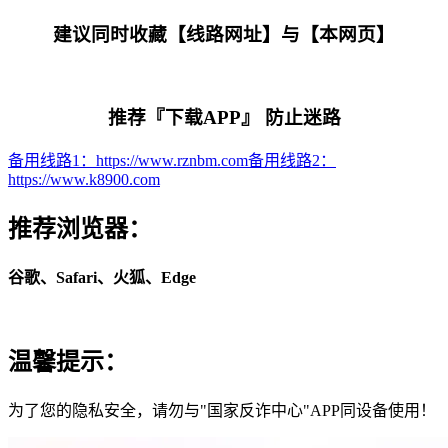
建议同时收藏【线路网址】与【本网页】
推荐『下载APP』 防止迷路
备用线路
1
：
https://www.rznbm.com
备用线路
2
：
https://www.k8900.com
推荐浏览器：
谷歌、Safari、火狐、Edge
温馨提示：
为了您的隐私安全，请勿与"国家反诈中心"APP同设备使用！