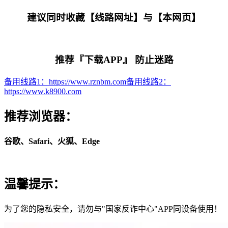
建议同时收藏【线路网址】与【本网页】
推荐『下载APP』 防止迷路
备用线路
1
：
https://www.rznbm.com
备用线路
2
：
https://www.k8900.com
推荐浏览器：
谷歌、Safari、火狐、Edge
温馨提示：
为了您的隐私安全，请勿与"国家反诈中心"APP同设备使用！