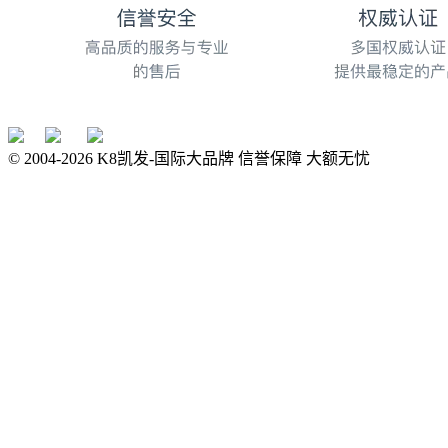
© 2004-
2026
K8凯发-国际大品牌 信誉保障 大额无忧