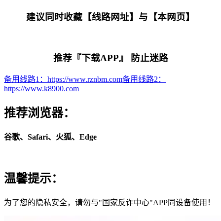
建议同时收藏【线路网址】与【本网页】
推荐『下载APP』 防止迷路
备用线路
1
：
https://www.rznbm.com
备用线路
2
：
https://www.k8900.com
推荐浏览器：
谷歌、Safari、火狐、Edge
温馨提示：
为了您的隐私安全，请勿与"国家反诈中心"APP同设备使用！