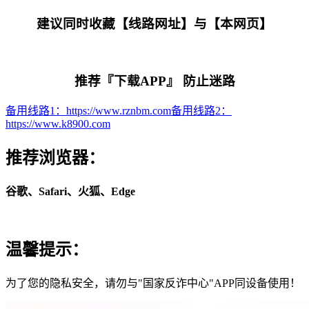
建议同时收藏【线路网址】与【本网页】
推荐『下载APP』 防止迷路
备用线路
1
：
https://www.rznbm.com
备用线路
2
：
https://www.k8900.com
推荐浏览器：
谷歌、Safari、火狐、Edge
温馨提示：
为了您的隐私安全，请勿与"国家反诈中心"APP同设备使用！