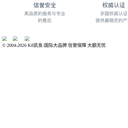
© 2004-
2026
K8凯发-国际大品牌 信誉保障 大额无忧