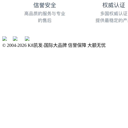
© 2004-
2026
K8凯发-国际大品牌 信誉保障 大额无忧