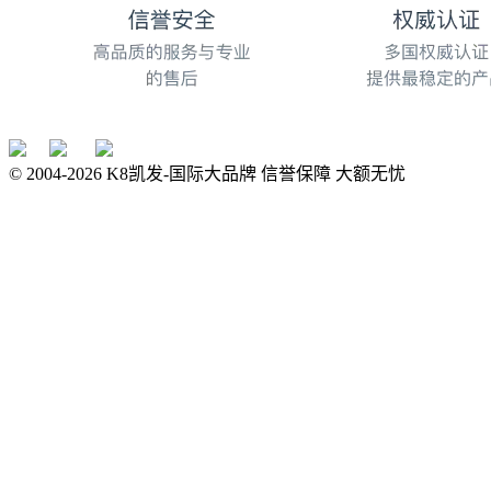
© 2004-
2026
K8凯发-国际大品牌 信誉保障 大额无忧